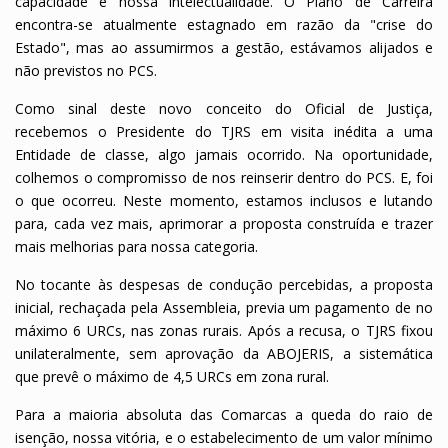
capacidade e nossa intelectualidade. O Plano de Carreira
encontra-se atualmente estagnado em razão da "crise do
Estado", mas ao assumirmos a gestão, estávamos alijados e
não previstos no PCS.
Como sinal deste novo conceito do Oficial de Justiça,
recebemos o Presidente do TJRS em visita inédita a uma
Entidade de classe, algo jamais ocorrido. Na oportunidade,
colhemos o compromisso de nos reinserir dentro do PCS. E, foi
o que ocorreu. Neste momento, estamos inclusos e lutando
para, cada vez mais, aprimorar a proposta construída e trazer
mais melhorias para nossa categoria.
No tocante às despesas de condução percebidas, a proposta
inicial, rechaçada pela Assembleia, previa um pagamento de no
máximo 6 URCs, nas zonas rurais. Após a recusa, o TJRS fixou
unilateralmente, sem aprovação da ABOJERIS, a sistemática
que prevê o máximo de 4,5 URCs em zona rural.
Para a maioria absoluta das Comarcas a queda do raio de
isenção, nossa vitória, e o estabelecimento de um valor mínimo