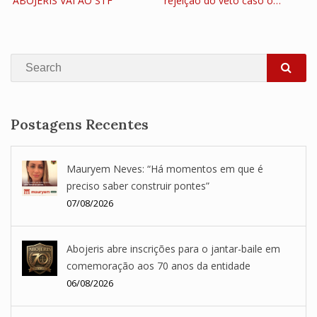
ABOJERIS VAI AO STF
rejeição do veto caso o…
Search
SEA
Postagens Recentes
Mauryem Neves: “Há momentos em que é
preciso saber construir pontes”
07/08/2026
Abojeris abre inscrições para o jantar-baile em
comemoração aos 70 anos da entidade
06/08/2026