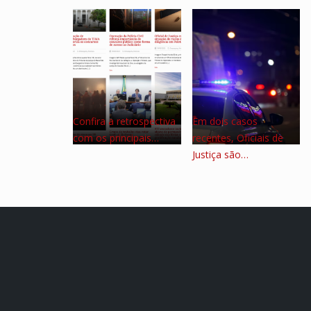
Confira a retrospectiva
Em dois casos
com os principais…
recentes, Oficiais de
Justiça são…