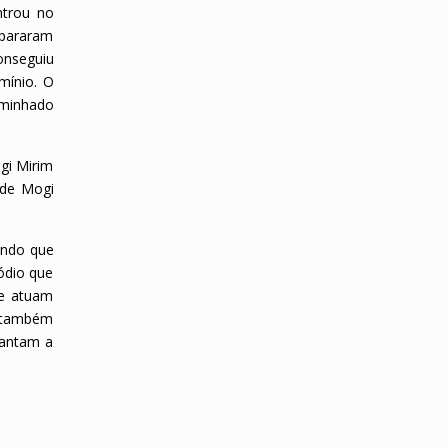
ntrou no
spararam
onseguiu
mínio. O
aminhado
ogi Mirim
 de Mogi
cando que
ódio que
ue atuam
s também
rantam a