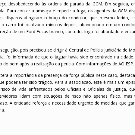
ço desobedecendo às ordens de parada da GCM. Em seguida, e
iala. Para conter a ameaça e impedir a fuga, os agentes da GCM di
dos disparos atingiram o braço do condutor, que, mesmo ferido, c
 o carro foi localizado minutos depois, abandonado em um condo
ireção de um Ford Focus branco, contudo, logo foi abordado e enc
eguição, pois precisou se dirigir à Central de Polícia Judiciária de M
cia, foi informada de que o Jaguar havia sido encontrado na cidade
ão do bem após a realização da perícia. Com informações de AOJESP.
eitera a importância da presença da força pública neste caso, desta
ue poderia ter sido trágico. Para a associação, este é mais um epis
risco de vida enfrentados pelos Oficiais e Oficialas de Justiça, q
 servidores lidam com situações de risco não apenas físico, ma
 caso. A entidade reforça a necessidade urgente de medidas que ga
ia.