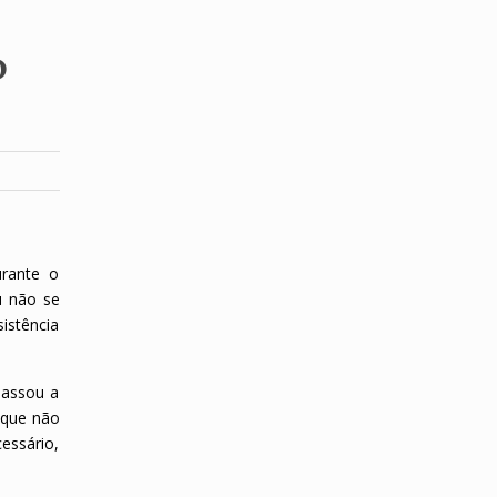
o
urante o
u não se
sistência
passou a
 que não
essário,