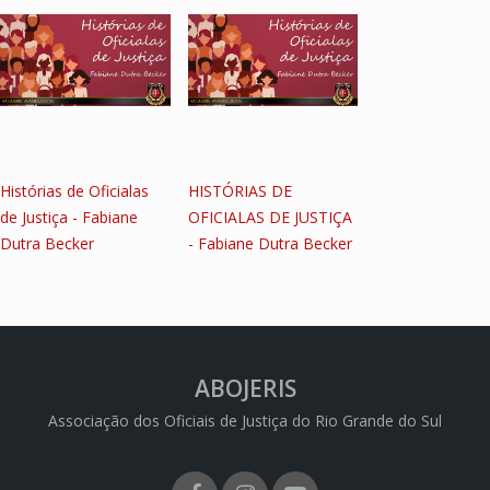
Histórias de Oficialas
HISTÓRIAS DE
de Justiça - Fabiane
OFICIALAS DE JUSTIÇA
Dutra Becker
- Fabiane Dutra Becker
ABOJERIS
Associação dos Oficiais de Justiça do Rio Grande do Sul