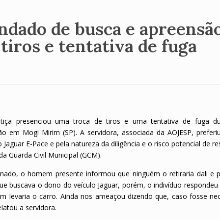
dado de busca e apreensã
tiros e tentativa de fuga
ustiça presenciou uma troca de tiros e uma tentativa de fuga d
em Mogi Mirim (SP). A servidora, associada da AOJESP, preferi
o Jaguar E-Pace e pela natureza da diligência e o risco potencial de re
o da Guarda Civil Municipal (GCM).
onado, o homem presente informou que ninguém o retiraria dali e 
que buscava o dono do veículo Jaguar, porém, o indivíduo respondeu
ém levaria o carro. Ainda nos ameaçou dizendo que, caso fosse nec
elatou a servidora.