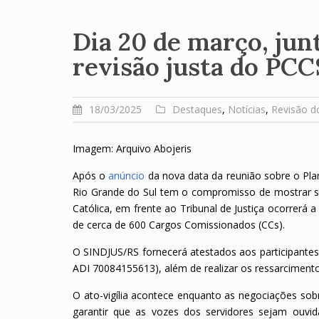
Dia 20 de março, junt
revisão justa do PCC
18/03/2025
Destaques
,
Notícias
,
Revisão d
Imagem: Arquivo Abojeris
Após o
anúncio
da nova data da reunião sobre o Plano
Rio Grande do Sul tem o compromisso de mostrar s
Católica, em frente ao Tribunal de Justiça ocorrerá 
de cerca de 600 Cargos Comissionados (CCs).
O SINDJUS/RS fornecerá atestados aos participantes 
ADI 70084155613), além de realizar os ressarcimento
O ato-vigília acontece enquanto as negociações so
garantir que as vozes dos servidores sejam ouv