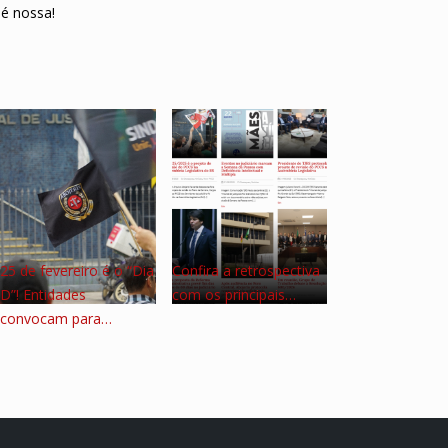
 é nossa!
25 de fevereiro é o “Dia
Confira a retrospectiva
D”! Entidades
com os principais…
convocam para…