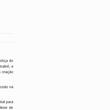
ustiça do
Isabel, a
a criação
cisão na
tal para
deixe de