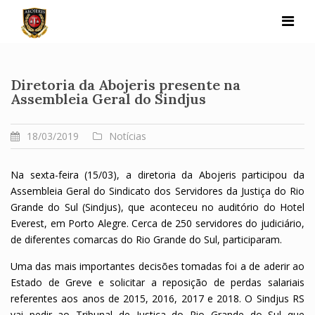
Skip
to
content
Diretoria da Abojeris presente na
Assembleia Geral do Sindjus
18/03/2019
Notícias
Na sexta-feira (15/03), a diretoria da Abojeris participou da
Assembleia Geral do Sindicato dos Servidores da Justiça do Rio
Grande do Sul (Sindjus), que aconteceu no auditório do Hotel
Everest, em Porto Alegre. Cerca de 250 servidores do judiciário,
de diferentes comarcas do Rio Grande do Sul, participaram.
Uma das mais importantes decisões tomadas foi a de aderir ao
Estado de Greve e solicitar a reposição de perdas salariais
referentes aos anos de 2015, 2016, 2017 e 2018. O Sindjus RS
vai pedir ao Tribunal de Justiça do Rio Grande do Sul que