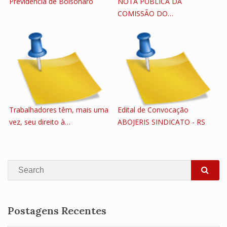
Previdência de Bolsonaro
NOTA PÚBLICA DA
COMISSÃO DO…
Trabalhadores têm, mais uma
Edital de Convocação
vez, seu direito à…
ABOJERIS SINDICATO - RS
Search
SEA
Postagens Recentes