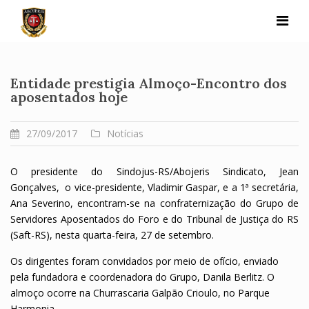
Skip
to
content
Entidade prestigia Almoço-Encontro dos
aposentados hoje
27/09/2017
Notícias
O presidente do Sindojus-RS/Abojeris Sindicato, Jean
Gonçalves, o vice-presidente, Vladimir Gaspar, e a 1ª secretária,
Ana Severino, encontram-se na confraternização do Grupo de
Servidores Aposentados do Foro e do Tribunal de Justiça do RS
(Saft-RS), nesta quarta-feira, 27 de setembro.
Os dirigentes foram convidados por meio de ofício, enviado
pela fundadora e coordenadora do Grupo, Danila Berlitz. O
almoço ocorre na Churrascaria Galpão Crioulo, no Parque
Harmonia.