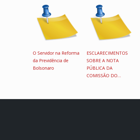
O Servidor na Reforma
ESCLARECIMENTOS
da Previdência de
SOBRE A NOTA
Bolsonaro
PÚBLICA DA
COMISSÃO DO…