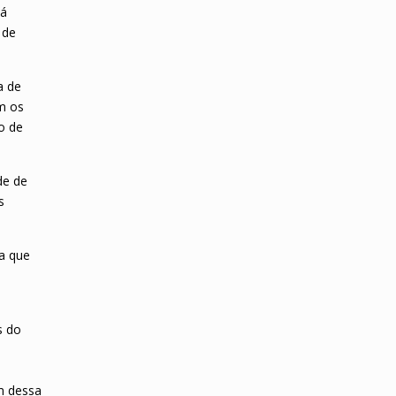
tá
 de
a de
m os
o de
de de
s
 a que
s do
m dessa