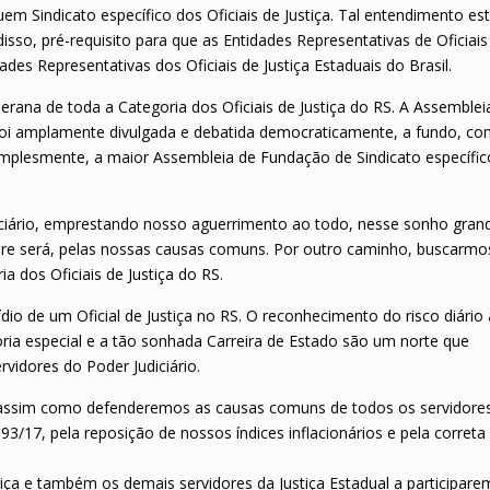
em Sindicato específico dos Oficiais de Justiça. Tal entendimento es
isso, pré-requisito para que as Entidades Representativas de Oficiais
des Representativas dos Oficiais de Justiça Estaduais do Brasil.
rana de toda a Categoria dos Oficiais de Justiça do RS. A Assemblei
S foi amplamente divulgada e debatida democraticamente, a fundo, co
 simplesmente, a maior Assembleia de Fundação de Sindicato específic
iciário, emprestando nosso aguerrimento ao todo, nesse sonho gran
pre será, pelas nossas causas comuns. Por outro caminho, buscarmo
 dos Oficiais de Justiça do RS.
o de um Oficial de Justiça no RS. O reconhecimento do risco diário
ia especial e a tão sonhada Carreira de Estado são um norte que
idores do Poder Judiciário.
assim como defenderemos as causas comuns de todos os servidore
93/17, pela reposição de nossos índices inflacionários e pela correta
ça e também os demais servidores da Justiça Estadual a participare