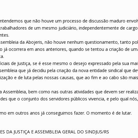
ça, entendemos que não houve um processo de discussão maduro envo
s trabalhadores de um mesmo judiciário, independentemente de cargo
ntes.
sembleia da Abojeris, não houve nenhum questionamento, tanto polí
omo já ocorrera em anos anteriores, quando se tentou a criação de um
ça.
ciais de Justiça, se é esse mesmo o desejo expressado pela sua mai
mbleia que já decidiu pela criação da nova entidade sindical que 
zação e de luta pelas nossas causas, que ao fim e ao cabo são mai
ta Assembleia, bem como nas outras atividades que devem ser realiz
des que o conjunto dos servidores públicos vivencia, e pelo qual nós
mo em outros anos já conseguimos fazer. O momento é de lutar.
S DA JUSTIÇA E ASSEMBLEIA GERAL DO SINDJUS/RS