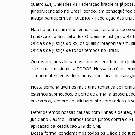
quatro (24) Unidades da Federação brasileira já possu
jurisprudenciado no Brasil, sendo, em consequência d
Justiça participem da FOJEBRA – Federação das Entida
Não há outro caminho senão respeitar a decisão sobe
Fundação do Sindicato dos Oficiais de Justiça do R
Oficiais de Justiça do RS, os quais protagonizaram,
Oficiais de Justiça de todos tempos no Brasil.
Outrossim, nos alinhamos com os servidores do Jud
trazer mais equidade a TODOS. Nossa luta é, e sem
também atender às demandas específicas da categoria
Nesta semana tivemos mais uma tentativa de homicídi
estamos submetidos, o porte de arma, a aposentador
buscamos, sempre em alinhamento com todos os serv
Defenderemos nossas causas com unhas e dentes, 
Judiciário Gaúcho. Estamos todos juntos contra o PL 
aplicação da Resolução 219 do CNJ.
Dessa forma, conclamamos todos os Oficiais de Justi