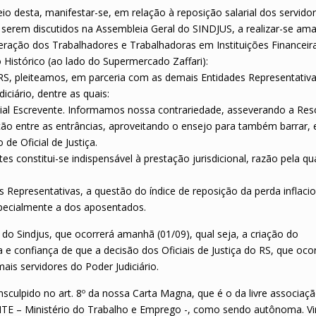
esta, manifestar-se, em relação à reposição salarial dos servido
serem discutidos na Assembleia Geral do SINDJUS, a realizar-se am
deração dos Trabalhadores e Trabalhadoras em Instituições Financeir
 Histórico (ao lado do Supermercado Zaffari):
RS, pleiteamos, em parceria com as demais Entidades Representativa
ciário, dentre as quais:
icial Escrevente. Informamos nossa contrariedade, asseverando a Re
ão entre as entrâncias, aproveitando o ensejo para também barrar,
 de Oficial de Justiça.
s constitui-se indispensável à prestação jurisdicional, razão pela qu
epresentativas, a questão do índice de reposição da perda inflacio
specialmente a dos aposentados.
o Sindjus, que ocorrerá amanhã (01/09), qual seja, a criação do
confiança de que a decisão dos Oficiais de Justiça do RS, que oco
is servidores do Poder Judiciário.
nsculpido no art. 8º da nossa Carta Magna, que é o da livre associaç
MTE – Ministério do Trabalho e Emprego -, como sendo autônoma. Vi