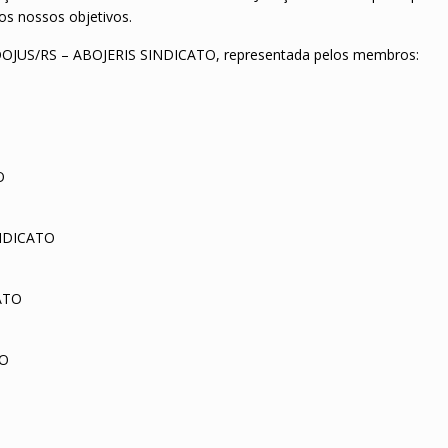
os nossos objetivos.
NDOJUS/RS – ABOJERIS SINDICATO, representada pelos membros:
O
INDICATO
CATO
TO