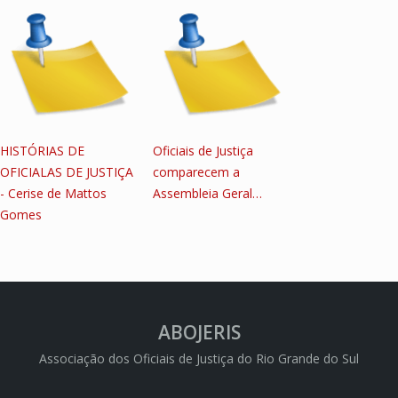
HISTÓRIAS DE
Oficiais de Justiça
OFICIALAS DE JUSTIÇA
comparecem a
- Cerise de Mattos
Assembleia Geral…
Gomes
ABOJERIS
Associação dos Oficiais de Justiça do Rio Grande do Sul