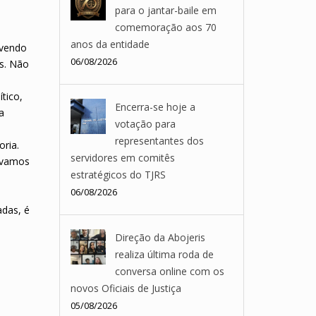
para o jantar-baile em
comemoração aos 70
anos da entidade
lvendo
06/08/2026
s. Não
tico,
Encerra-se hoje a
a
votação para
representantes dos
oria.
servidores em comitês
devamos
estratégicos do TJRS
s
06/08/2026
adas, é
,
Direção da Abojeris
realiza última roda de
conversa online com os
novos Oficiais de Justiça
05/08/2026