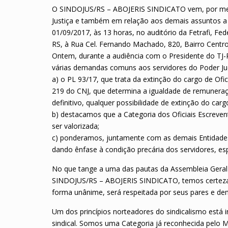
O SINDOJUS/RS – ABOJERIS SINDICATO vem, por meio d
Justiça e também em relação aos demais assuntos a 
01/09/2017, às 13 horas, no auditório da Fetrafi, Fe
RS, à Rua Cel. Fernando Machado, 820, Bairro Centro
Ontem, durante a audiência com o Presidente do TJ-
várias demandas comuns aos servidores do Poder Judi
a) o PL 93/17, que trata da extinção do cargo de Of
219 do CNJ, que determina a igualdade de remuneraç
definitivo, qualquer possibilidade de extinção do cargo
b) destacamos que a Categoria dos Oficiais Escrevente
ser valorizada;
c) ponderamos, juntamente com as demais Entidades R
dando ênfase à condição precária dos servidores, e
No que tange a uma das pautas da Assembleia Geral d
SINDOJUS/RS – ABOJERIS SINDICATO, temos certeza e 
forma unânime, será respeitada por seus pares e dema
Um dos princípios norteadores do sindicalismo está i
sindical. Somos uma Categoria já reconhecida pelo 