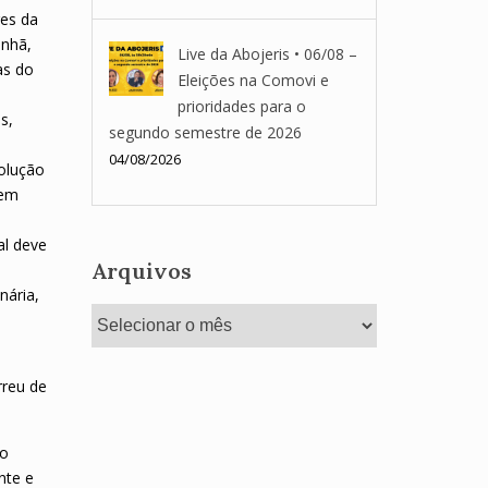
res da
anhã,
Live da Abojeris • 06/08 –
as do
Eleições na Comovi e
prioridades para o
s,
segundo semestre de 2026
04/08/2026
solução
 em
al deve
Arquivos
nária,
Arquivos
rreu de
ão
nte e