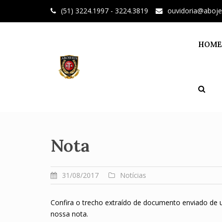
Skip
(51) 3224.1997 - 3224.3819
ouvidoria@aboje
to
content
HOME
Nota
31/08/2017
Notícias
Confira o trecho extraído de documento enviado de u
nossa nota.