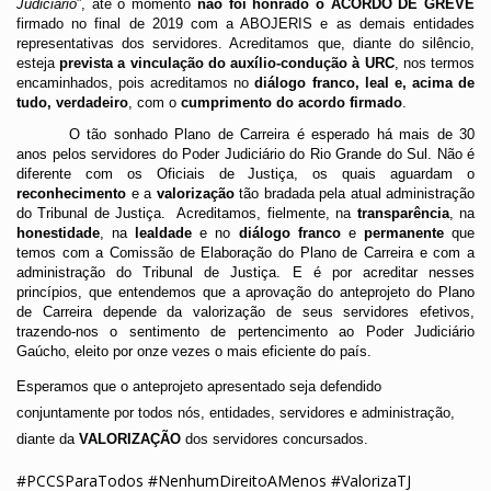
Judiciário
”, até o momento 
não foi honrado o ACORDO DE GREVE
firmado no final de 2019 com a ABOJERIS e as demais entidades 
representativas dos servidores. Acreditamos que, diante do silêncio, 
esteja 
prevista a vinculação do auxílio-condução à URC
, nos termos 
encaminhados, pois acreditamos no 
diálogo franco, leal e, acima de 
tudo, verdadeiro
, com o 
cumprimento do acordo firmado
.
O tão sonhado Plano de Carreira é esperado há mais de 30 
anos pelos servidores do Poder Judiciário do Rio Grande do Sul. Não é 
diferente com os Oficiais de Justiça, os quais aguardam o 
reconhecimento
 e a 
valorização
 tão bradada pela atual administração 
do Tribunal de Justiça.  Acreditamos, fielmente, na 
transparência
, na 
honestidade
, na 
lealdade
 e no 
diálogo franco
 e 
permanente
 que 
temos com a Comissão de Elaboração do Plano de Carreira e com a 
administração do Tribunal de Justiça. E é por acreditar nesses 
princípios, que entendemos que a aprovação do anteprojeto do Plano 
de Carreira depende da valorização de seus servidores efetivos, 
trazendo-nos o sentimento de pertencimento ao Poder Judiciário 
Gaúcho, eleito por onze vezes o mais eficiente do país.   
Esperamos que o anteprojeto apresentado seja defendido 
conjuntamente por todos nós, entidades, servidores e administração, 
diante da 
VALORIZAÇÃO
 dos servidores concursados.
#PCCSParaTodos #NenhumDireitoAMenos #ValorizaTJ