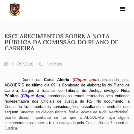
Skip
to
content
ESCLARECIMENTOS SOBRE A NOTA
PÚBLICA DA COMISSÃO DO PLANO DE
CARREIRA
11/09/2020
Notícias
Diante da 
Carta Aberta
 (
Clique aqui
) divulgada pela 
ABOJERIS no último dia 09, a Comissão de elaboração do Plano de 
Carreira, Cargos e Salários do Tribunal de Justiça divulgou 
Nota 
Pública
 (
Clique Aqui
)
abordando os temas retratados pela entidade 
representativa dos Oficiais de Justiça do RS. No documento, a 
Comissão faz importantes considerações, ressaltando, sobretudo, que 
seguem “
abertos ao diálogo franco, leal e, acima de tudo, verdadeiro
”. 
Diante disso, importante se faz que a ABOJERIS faça alguns 
esclarecimentos sobre o texto divulgado pela Comissão do Tribunal de 
Justiça. 