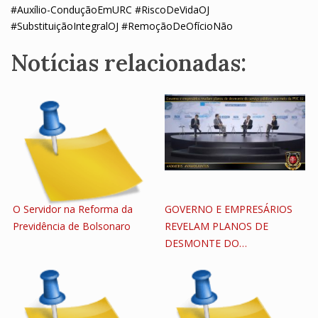
#Auxílio-ConduçãoEmURC #RiscoDeVidaOJ
#SubstituiçãoIntegralOJ #RemoçãoDeOfícioNão
Notícias relacionadas:
O Servidor na Reforma da
GOVERNO E EMPRESÁRIOS
Previdência de Bolsonaro
REVELAM PLANOS DE
DESMONTE DO…