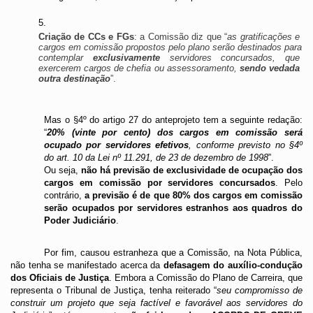
Criação de CCs e FGs
: a Comissão diz que “
as gratificações e 
cargos em comissão propostos pelo plano serão destinados para 
contemplar 
exclusivamente
 servidores concursados, que 
exercerem cargos de chefia ou assessoramento, 
sendo vedada 
outra destinação
”. 
Mas o §4º do artigo 27 do anteprojeto tem a seguinte redação: 
“
20% (vinte por cento) dos cargos em comissão será 
ocupado por servidores efetivos
, conforme previsto no §4º 
do art. 10 da Lei nº 11.291, de 23 de dezembro de 1998
”. 
Ou seja, 
não há previsão de exclusividade de ocupação dos 
cargos em comissão por servidores concursados
. Pelo 
contrário, 
a previsão é de que 80% dos cargos em comissão 
serão ocupados por servidores estranhos aos quadros do 
Poder Judiciário
. 
Por fim, causou estranheza que a Comissão, na Nota Pública, 
não tenha se manifestado acerca da 
defasagem do auxílio-condução 
dos Oficiais de Justiça
. Embora a Comissão do Plano de Carreira, que 
representa o Tribunal de Justiça, tenha reiterado “
seu compromisso de 
construir um projeto que seja factível e favorável aos servidores do 