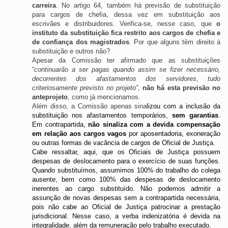
carreira
. No artigo 64, também há previsão de substituição 
para cargos de chefia, dessa vez em substituição aos 
escrivães e distribuidores. Verifica-se, nesse caso, que 
o 
instituto da substituição fica restrito aos cargos de chefia e 
de confiança dos magistrados
. Por que alguns têm direito à 
substituição e outros não?
Apesar da Comissão ter afirmado que as substituições 
“
continuarão a ser pagas quando assim se fizer necessário, 
decorrentes dos afastamentos dos servidores, tudo 
criteriosamente previsto no projeto”, 
não há esta previsão no 
anteprojeto
, como já mencionamos. 
Além disso, a Comissão apenas sina
lizou com a inclusão da 
substituição nos afastamentos temporários, 
sem garantias
. 
Em contrapartida, 
não sinaliza com a devida compensação 
em relação aos cargos vagos
 por aposentadoria, exoneração 
ou outras formas de vacância de cargos de Oficial de Justiça. 
Cabe ressaltar, aqui, que os Oficiais de Justiça possuem 
despesas de deslocamento para o exercício de suas funções. 
Quando substituímos, assumimos 100% do trabalho do colega 
ausente, bem como 100% das despesas de deslocamento 
inerentes ao cargo substituído. Não podemos admitir a 
assunção de novas despesas sem a contrapartida necessária, 
pois não cabe ao Oficial de Justiça patrocinar a prestação 
jurisdicional. Nesse caso, a verba indenizatória é devida na 
integralidade, além da remuneração pelo trabalho executado. 