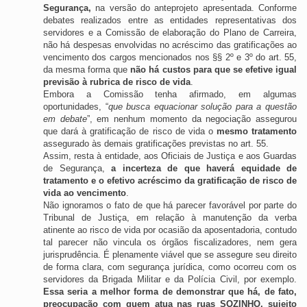
Segurança, 
na versão do anteprojeto apresentada. Conforme 
debates realizados entre as entidades representativas dos 
servidores e a Comissão de elaboração do Plano de Carreira, 
não há despesas envolvidas no acréscimo das gratificações ao 
vencimento dos cargos mencionados nos §§ 2º e 3º do art. 55, 
da mesma forma que 
não há custos para que se efetive igual 
previsão à rubrica de risco de vida
. 
Embora a Comissão tenha afirmado, em algumas 
oportunidades, “
que busca equacionar solução para a questão 
em debate
”, em nenhum momento da negociação assegurou 
que dará à gratificação de risco de vida o 
mesmo tratamento
assegurado às demais gratificações previstas no art. 55. 
Assim, resta à entidade, aos Oficiais de Justiça e aos Guardas 
de Segurança, 
a incerteza de que haverá equidade de 
tratamento e o efetivo acréscimo da gratificação de risco de 
vida ao vencimento
. 
Não ignoramos o fato de que há parecer favorável por parte do 
Tribunal de Justiça, em relação à manutenção da verba 
atinente ao risco de vida por ocasião da aposentadoria, contudo 
tal parecer não vincula os órgãos fiscalizadores, nem gera 
jurisprudência. É plenamente viável que se assegure seu direito 
de forma clara, com segurança jurídica, como ocorreu com os 
servidores da Brigada Militar e da Polícia Civil, por exemplo. 
Essa seria a melhor forma de demonstrar que há, de fato, 
preocupação com quem atua nas ruas SOZINHO, sujeito 