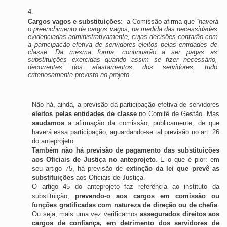
Cargos vagos e substituições: 
 a Comissão afirma que “
haverá 
o preenchimento de cargos vagos, na medida das necessidades 
evidenciadas administrativamente, cujas decisões contarão com 
a participação efetiva de servidores eleitos pelas entidades de 
classe. Da mesma forma, continuarão a ser pagas as 
substituições exercidas quando assim se fizer necessário, 
decorrentes dos afastamentos dos servidores, tudo 
criteriosamente previsto no projeto
”.
Não há, ainda, a previsão da participação efetiva de servidores 
eleitos pelas entidades de classe
 no Comitê de Gestão. Mas 
saudamos
 a afirmação da comissão, publicamente, de que 
haverá essa participação, aguardando-se tal previsão no art. 26 
do anteprojeto. 
Também não há previsão de pagamento das substituições 
aos Oficiais de Justiça no anteprojeto
. E o que é pior: em 
seu artigo 75, há previsão de 
extinção da lei que prevê as 
substituições
 aos Oficiais de Justiça. 
O artigo 45 do anteprojeto faz referência ao instituto da 
substituição, 
prevendo-o aos cargos em comissão ou 
funções gratificadas com natureza de direção ou de chefia
. 
Ou seja, mais uma vez verificamos 
assegurados direitos aos 
cargos de confiança, em detrimento dos servidores de 