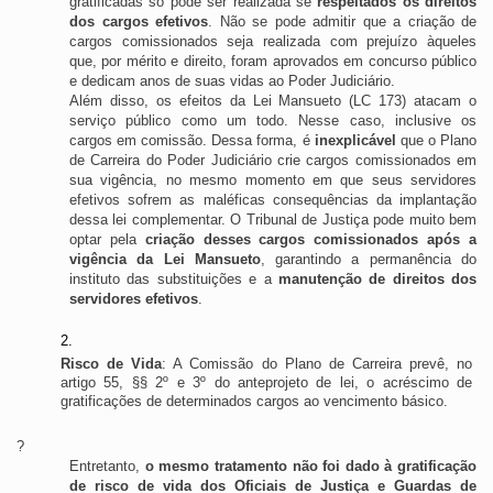
gratificadas só pode ser realizada se 
respeitados os direitos 
dos cargos efetivos
. Não se pode admitir que a criação de 
cargos comissionados seja realizada com prejuízo àqueles 
que, por mérito e direito, foram aprovados em concurso público 
e dedicam anos de suas vidas ao Poder Judiciário. 
Além disso, os efeitos da Lei Mansueto (LC 173) atacam o 
serviço público como um todo. Nesse caso, inclusive os 
cargos em comissão. Dessa forma, é 
inexplicável
 que o Plano 
de Carreira do Poder Judiciário crie cargos comissionados em 
sua vigência, no mesmo momento em que seus servidores 
efetivos sofrem as maléficas consequências da implantação 
dessa lei complementar. O Tribunal de Justiça pode muito bem 
optar pela 
criação desses cargos comissionados após a 
vigência da Lei Mansueto
, garantindo a permanência do 
instituto das substituições e a 
manutenção de direitos dos 
servidores efetivos
. 
Risco de Vida
: A Comissão do Plano de Carreira prevê, no 
artigo 55, §§ 2º e 3º do anteprojeto de lei, o acréscimo de 
gratificações de determinados cargos ao vencimento básico. 
?
Entretanto, 
o mesmo tratamento não foi dado à gratificação 
de risco de vida dos Oficiais de Justiça e Guardas de 