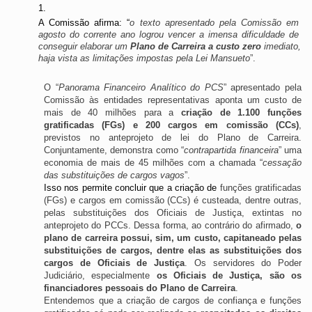
A Comissão afirma: “
o texto apresentado pela Comissão em 
agosto do corrente ano logrou vencer a imensa dificuldade de 
conseguir elaborar um 
Plano de Carreira a custo zero
 imediato, 
haja vista as limitações impostas pela Lei Mansueto
”.
O “
Panorama Financeiro Analítico do PCS
” apresentado pela 
Comissão às entidades representativas aponta um custo de 
mais de 40 milhões para a 
criação de 1.100 funções 
gratificadas (FGs) e 200 cargos em comissão (CCs)
, 
previstos no anteprojeto de lei do Plano de Carreira. 
Conjuntamente, demonstra como “
contrapartida financeira
” uma 
economia de mais de 45 milhões com a chamada “
cessação 
das substituições de cargos vagos
”. 
Isso nos permite concluir que a criação de 
funções gratificadas 
(FGs) e cargos em comissão (CCs) é custeada, dentre outras, 
pelas substituições dos Oficiais de Justiça, extintas no 
anteprojeto do PCCs. Dessa forma, ao contrário do afirmado, 
o 
plano de carreira possui, sim, um custo, capitaneado pelas 
substituições de cargos, dentre elas as substituições dos 
cargos de Oficiais de Justiça
. Os servidores do Poder 
Judiciário, especialmente 
os Oficiais de Justiça, são os 
financiadores pessoais do Plano de Carreira
. 
Entendemos que a criação de cargos de confiança e funções 