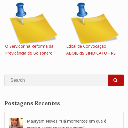
O Servidor na Reforma da
Edital de Convocação
Previdência de Bolsonaro
ABOJERIS SINDICATO - RS
Search
SEA
Postagens Recentes
Mauryem Neves: “Há momentos em que é
preciso saber construir pontes”