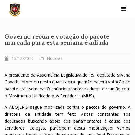
Skip
to
content
Governo recua e votação do pacote
marcada para esta semana é adiada
15/12/2016
Notícias
A presidente da Assembleia Legislativa do RS, deputada Silvana
Covatti, informou nesta quarta-feira que não haverá votação do
pacote esta semana. O anúncio aconteceu durante reunião com
o Movimento Unificado dos Servidores (MUS).
A ABOJERIS segue mobilizada contra o pacote do governo. A
diretoria da entidade tem feito visitas constantes aos
deputados buscando apoio dos parlamentares à causa dos
servidores. Colegas, participem desta mobilização! Vamos
mostrar a todos a força do servidor do judiciário! Envie um e-