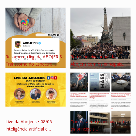
Resumo da live da ABOJERIS -
Retrospectiva anual da
Transtorno do Espectro…
Abojeris com os principais…
Live da Abojeris • 08/05 –
Confira a retrospectiva com
Inteligência artificial e…
os principais…