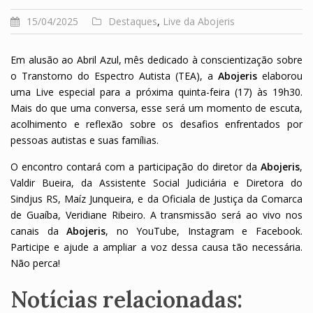
15/04/2025
Destaques
,
Live da Abojeris
Em alusão ao Abril Azul, mês dedicado à conscientização sobre
o Transtorno do Espectro Autista (TEA), a
Abojeris
elaborou
uma Live especial para a próxima quinta-feira (17) às 19h30.
Mais do que uma conversa, esse será um momento de escuta,
acolhimento e reflexão sobre os desafios enfrentados por
pessoas autistas e suas famílias.
O encontro contará com a participação do diretor da
Abojeris
,
Valdir Bueira, da Assistente Social Judiciária e Diretora do
Sindjus RS, Maíz Junqueira, e da Oficiala de Justiça da Comarca
de Guaíba, Veridiane Ribeiro. A transmissão será ao vivo nos
canais da
Abojeris
,
no YouTube, Instagram e Facebook.
Participe e ajude a ampliar a voz dessa causa tão necessária.
Não perca!
Notícias relacionadas: