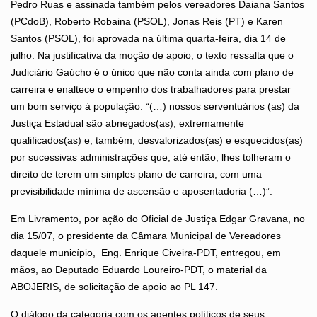
Pedro Ruas e assinada também pelos vereadores Daiana Santos
(PCdoB), Roberto Robaina (PSOL), Jonas Reis (PT) e Karen
Santos (PSOL), foi aprovada na última quarta-feira, dia 14 de
julho. Na justificativa da moção de apoio, o texto ressalta que o
Judiciário Gaúcho é o único que não conta ainda com plano de
carreira e enaltece o empenho dos trabalhadores para prestar
um bom serviço à população. “(…) nossos serventuários (as) da
Justiça Estadual são abnegados(as), extremamente
qualificados(as) e, também, desvalorizados(as) e esquecidos(as)
por sucessivas administrações que, até então, lhes tolheram o
direito de terem um simples plano de carreira, com uma
previsibilidade mínima de ascensão e aposentadoria (…)”.
Em Livramento, por ação do Oficial de Justiça Edgar Gravana, no
dia 15/07, o presidente da Câmara Municipal de Vereadores
daquele município, Eng. Enrique Civeira-PDT, entregou, em
mãos, ao Deputado Eduardo Loureiro-PDT, o material da
ABOJERIS, de solicitação de apoio ao PL 147.
O diálogo da categoria com os agentes políticos de seus