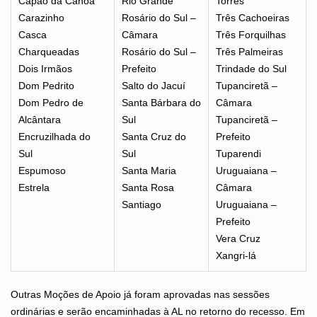
Capão da Canoa
Rio Grande
Torres
Carazinho
Rosário do Sul –
Três Cachoeiras
Casca
Câmara
Três Forquilhas
Charqueadas
Rosário do Sul –
Três Palmeiras
Dois Irmãos
Prefeito
Trindade do Sul
Dom Pedrito
Salto do Jacuí
Tupanciretã –
Dom Pedro de
Santa Bárbara do
Câmara
Alcântara
Sul
Tupanciretã –
Encruzilhada do
Santa Cruz do
Prefeito
Sul
Sul
Tuparendi
Espumoso
Santa Maria
Uruguaiana –
Estrela
Santa Rosa
Câmara
Santiago
Uruguaiana –
Prefeito
Vera Cruz
Xangri-lá
Outras Moções de Apoio já foram aprovadas nas sessões
ordinárias e serão encaminhadas à AL no retorno do recesso. Em