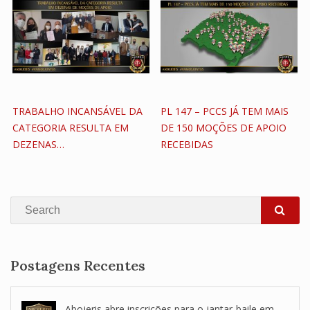
TRABALHO INCANSÁVEL DA
PL 147 – PCCS JÁ TEM MAIS
CATEGORIA RESULTA EM
DE 150 MOÇÕES DE APOIO
DEZENAS…
RECEBIDAS
Search
SEA
Postagens Recentes
Abojeris abre inscrições para o jantar-baile em