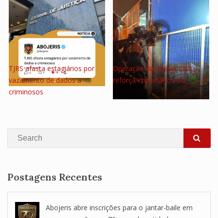
TJRS afasta estagiários por
Operação da Polícia Civil
vazamento de dados a
reforça importância do…
criminosos
Search
SEA
Postagens Recentes
Abojeris abre inscrições para o jantar-baile em