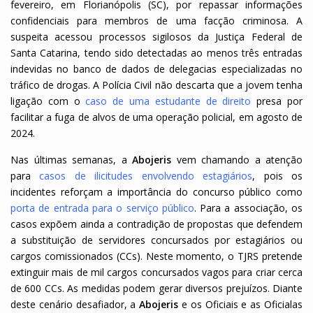
fevereiro, em Florianópolis (SC), por repassar informações
confidenciais para membros de uma facção criminosa.
A
suspeita acessou processos sigilosos da Justiça Federal de
Santa Catarina, tendo sido detectadas ao menos três entradas
indevidas no banco de dados de delegacias especializadas no
tráfico de drogas. A Polícia Civil não descarta que a jovem tenha
ligação com o
caso de uma estudante de direito
presa por
facilitar a fuga de alvos de uma operação policial, em agosto de
2024.
Nas últimas semanas, a
Abojeris
vem chamando a atenção
para
casos de ilicitudes envolvendo estagiários
, pois
os
incidentes reforçam a importância do concurso público como
porta de entrada para o serviço público
.
Para a associação, os
casos expõem ainda a contradição de propostas
que defendem
a substituição de servidores concursados por estagiários ou
cargos comissionados (CCs). Neste momento,
o TJRS pretende
extinguir mais de mil cargos concursados vagos para criar cerca
de 600 CCs. As medidas podem gerar diversos prejuízos. Diante
deste cenário desafiador, a
Abojeris
e os Oficiais e as Oficialas