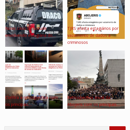
Novo caso de ilicitude
TJRS afasta estagiários por
envolvendo estagiária do…
vazamento de dados a
criminosos
Confira a retrospectiva com
Retrospectiva anual da
os principais…
Abojeris com os principais…
Search