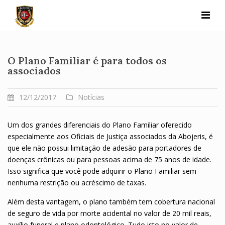
Skip
to
content
O Plano Familiar é para todos os
associados
12/12/2017
Notícias
Um dos grandes diferenciais do Plano Familiar oferecido
especialmente aos Oficiais de Justiça associados da Abojeris, é
que ele não possui limitação de adesão para portadores de
doenças crônicas ou para pessoas acima de 75 anos de idade.
Isso significa que você pode adquirir o Plano Familiar sem
nenhuma restrição ou acréscimo de taxas.
Além desta vantagem, o plano também tem cobertura nacional
de seguro de vida por morte acidental no valor de 20 mil reais,
auxílio funeral e plano odontológico. Tudo isto no valor de