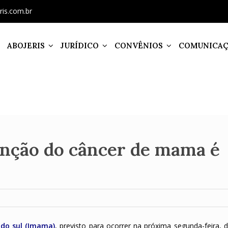
ris.com.br
ABOJERIS
JURÍDICO
CONVÊNIOS
COMUNICA
enção do câncer de mama é
do sul (Imama)
,
previsto para ocorrer na próxima segunda-feira, d