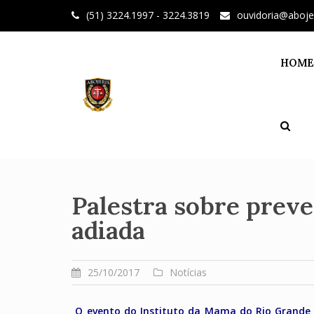
Skip
(51) 3224.1997 - 3224.3819
ouvidoria@aboje
to
content
HOME
Palestra sobre prev
adiada
25/10/2017
Notícias
O evento do Instituto da Mama do Rio Grande 