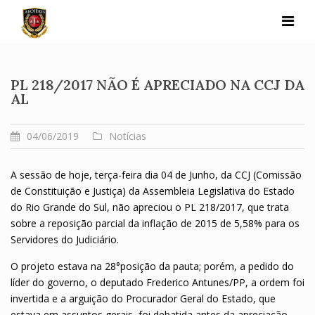
Skip
to
content
PL 218/2017 NÃO É APRECIADO NA CCJ DA
AL
04/06/2019
Notícias
A sessão de hoje, terça-feira dia 04 de Junho, da CCJ (Comissão
de Constituição e Justiça) da Assembleia Legislativa do Estado
do Rio Grande do Sul, não apreciou o PL 218/2017, que trata
sobre a reposição parcial da inflação de 2015 de 5,58% para os
Servidores do Judiciário.
O projeto estava na 28°posição da pauta; porém, a pedido do
líder do governo, o deputado Frederico Antunes/PP, a ordem foi
invertida e a arguição do Procurador Geral do Estado, que
estava em assuntos gerais, foi debatida antes da apreciação