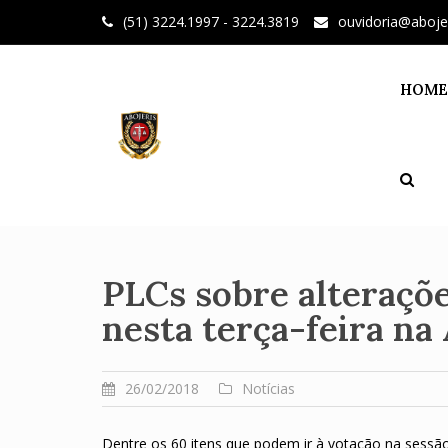
Skip
(51) 3224.1997 - 3224.3819
ouvidoria@aboje
to
content
HOME
PLCs sobre alteraçõe
nesta terça-feira na
26/02/2018
Notícias
Dentre os 60 itens que podem ir à votação na sessão p