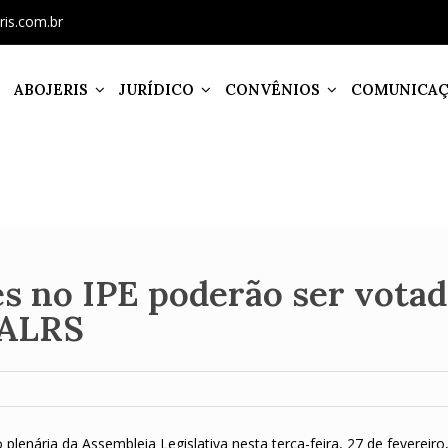
ris.com.br
ABOJERIS
JURÍDICO
CONVÊNIOS
COMUNICA
s no IPE poderão ser vota
 ALRS
lenária da Assembleia Legislativa nesta terça-feira, 27 de fevereiro