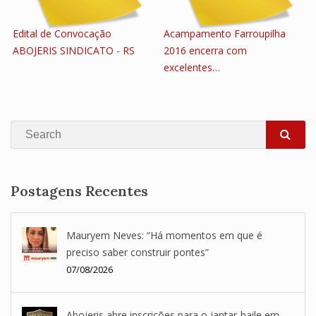
Edital de Convocação
Acampamento Farroupilha
ABOJERIS SINDICATO - RS
2016 encerra com
excelentes…
Search
SEA
Postagens Recentes
Mauryem Neves: “Há momentos em que é
preciso saber construir pontes”
07/08/2026
Abojeris abre inscrições para o jantar-baile em