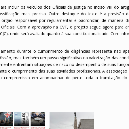
ra incluir os veículos dos Oficiais de Justiça no inciso VIII do art
lassificação mais precisa. Outro destaque do texto é a previsão 
órgão responsável por regulamentar e padronizar, de maneira di
os Oficiais. Com a aprovação na CVT, o projeto segue agora para an
CCJC), onde será avaliado quanto à sua constitucionalidade. Com inf
cionamento durante o cumprimento de diligências representa não a
fissão, mas também um passo significativo na valorização das cond
iariamente enfrentam situações de risco no desempenho de suas funçõ
te o cumprimento das suas atividades profissionais. A associação
u compromisso em acompanhar de perto toda a tramitação do 