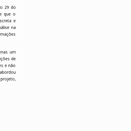
igo 29 do
de que o
screta e
álise na
ormações
penas um
ições de
es e não
 abordou
projeto,