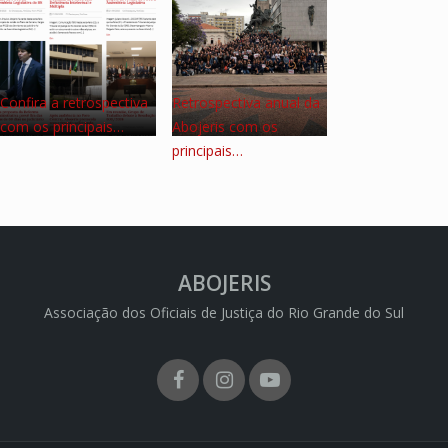
Confira a retrospectiva
Retrospectiva anual da
com os principais…
Abojeris com os
principais…
ABOJERIS
Associação dos Oficiais de Justiça do Rio Grande do Sul
Facebook
Instagram
Youtube