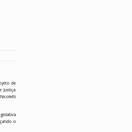
ojeto de
e Justiça
icoletti
islativa
rçando o