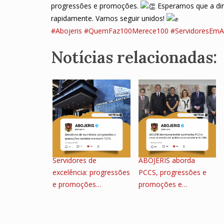
progressões e promoções.
Esperamos que a di
rapidamente. Vamos seguir unidos!
#Abojeris
#QuemFaz100Merece100
#ServidoresEm
Notícias relacionadas:
Servidores de
ABOJERIS aborda
excelência: progressões
PCCS, progressões e
e promoções…
promoções e…