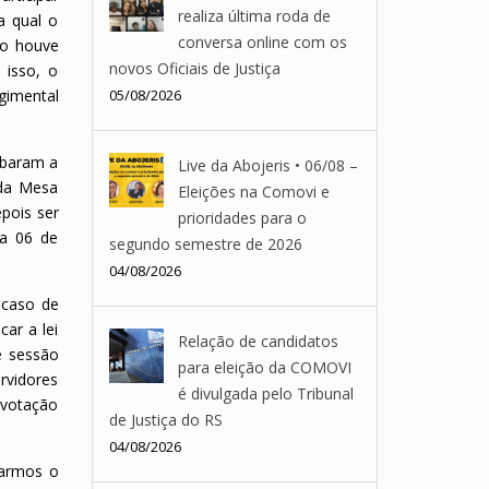
realiza última roda de
a qual o
conversa online com os
ão houve
novos Oficiais de Justiça
 isso, o
gimental
05/08/2026
ubaram a
Live da Abojeris • 06/08 –
 da Mesa
Eleições na Comovi e
epois ser
prioridades para o
ia 06 de
segundo semestre de 2026
04/08/2026
 caso de
ar a lei
Relação de candidatos
e sessão
para eleição da COMOVI
rvidores
é divulgada pelo Tribunal
m votação
de Justiça do RS
04/08/2026
varmos o