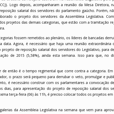
 (CCJ). Logo depois, acompanharam a reunião da Mesa Diretora, n
e reposição salarial dos servidores do parlamento gaúcho. Porém, n
borado o projeto dos servidores da Assembleia Legislativa. Com
os projetos das demais categorias, que estão com a tramitação re
ira.
tegorias fossem remetidos ao plenário, os líderes de bancadas derr
 data. Agora, é necessário que haja uma reunião extraordinária
projeto de reposição salarial dos servidores do Legislativo, para d
flação de 2015 (5,58%), ainda esta semana. Isso para que, no d
r de então é o tempo regimental que corre contra a categoria. Em
dor, o prazo será pequeno para derrubar o veto, promulgar e public
tanto, é necessário construir com os parlamentares a convocação d
s dias, para apresentação do projeto de reposição salarial dos se
óxima terça-feira (06) às 11h, é preciso colocar todos os projetos e
as galerias da Assembleia Legislativa na semana que vem para apro