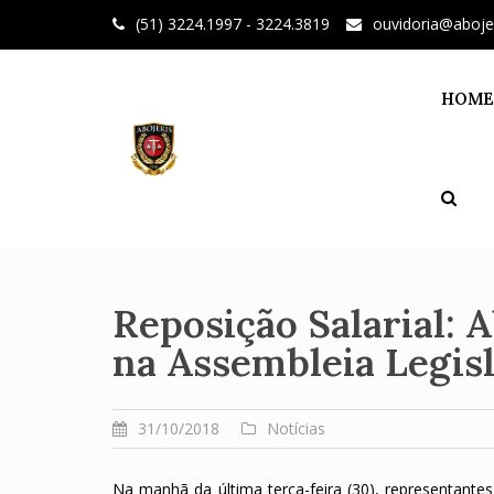
Skip
(51) 3224.1997 - 3224.3819
ouvidoria@aboje
to
content
HOME
Reposição Salarial: 
na Assembleia Legisl
31/10/2018
Notícias
Na manhã da última terça-feira (30), representantes 