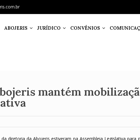
ris.com.br
ABOJERIS
JURÍDICO
CONVÊNIOS
COMUNICA
Abojeris mantém mobilizaç
ativa
da diretoria da Abojeris estiveram na Assembleia Legislativa para p