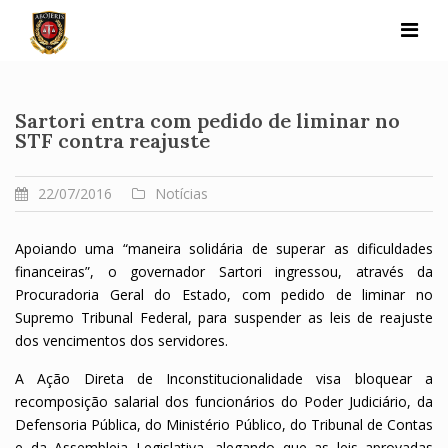
Skip
to
content
Sartori entra com pedido de liminar no
STF contra reajuste
22/07/2016
Notícias
Apoiando uma “maneira solidária de superar as dificuldades
financeiras”, o governador Sartori ingressou, através da
Procuradoria Geral do Estado, com pedido de liminar no
Supremo Tribunal Federal, para suspender as leis de reajuste
dos vencimentos dos servidores.
A Ação Direta de Inconstitucionalidade visa bloquear a
recomposição salarial dos funcionários do Poder Judiciário, da
Defensoria Pública, do Ministério Público, do Tribunal de Contas
e da Assembleia Legislativa, alegando que as leis aprovadas