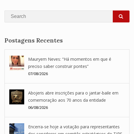
Search
SEA
Postagens Recentes
Mauryem Neves: “Há momentos em que é
preciso saber construir pontes”
07/08/2026
Abojeris abre inscrições para o jantar-baile em
comemoração aos 70 anos da entidade
06/08/2026
Encerra-se hoje a votação para representantes
dos servidores em comitês estratégicos do TJRS