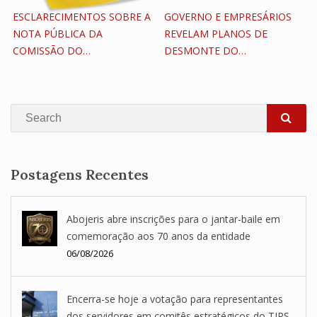
ESCLARECIMENTOS SOBRE A
GOVERNO E EMPRESÁRIOS
NOTA PÚBLICA DA
REVELAM PLANOS DE
COMISSÃO DO…
DESMONTE DO…
Search
SEA
Postagens Recentes
Abojeris abre inscrições para o jantar-baile em
comemoração aos 70 anos da entidade
06/08/2026
Encerra-se hoje a votação para representantes
dos servidores em comitês estratégicos do TJRS