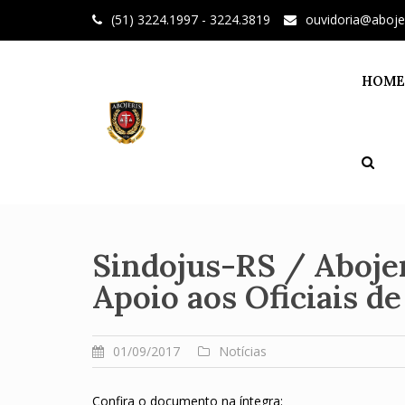
Skip
(51) 3224.1997 - 3224.3819
ouvidoria@aboje
to
content
HOME
Sindojus-RS / Abojer
Apoio aos Oficiais de
01/09/2017
Notícias
Confira o documento na íntegra: