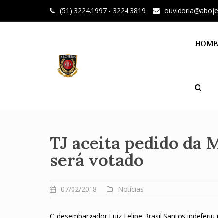
Skip
(51) 3224.1997 - 3224.3819
ouvidoria@aboje
to
content
HOME
TJ aceita pedido da 
será votado
07/02/2018
Notícias
O desembargador Luiz Felipe Brasil Santos indeferiu 