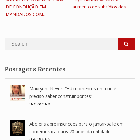
DE CONDUÇÃO EM
aumento de subsídios dos…
MANDADOS COM…
Search
SEA
Postagens Recentes
Mauryem Neves: “Há momentos em que é
preciso saber construir pontes”
07/08/2026
Abojeris abre inscrições para o jantar-baile em
comemoração aos 70 anos da entidade
06/08/2026