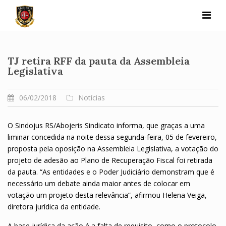
Skip
to
content
TJ retira RFF da pauta da Assembleia
Legislativa
06/02/2018
Notícias
O Sindojus RS/Abojeris Sindicato informa, que graças a uma
liminar concedida na noite dessa segunda-feira, 05 de fevereiro,
proposta pela oposição na Assembleia Legislativa, a votação do
projeto de adesão ao Plano de Recuperação Fiscal foi retirada
da pauta. “As entidades e o Poder Judiciário demonstram que é
necessário um debate ainda maior antes de colocar em
votação um projeto desta relevância”, afirmou Helena Veiga,
diretora jurídica da entidade.
A base jurídica da ação é a falta de requisito, como o protocolo