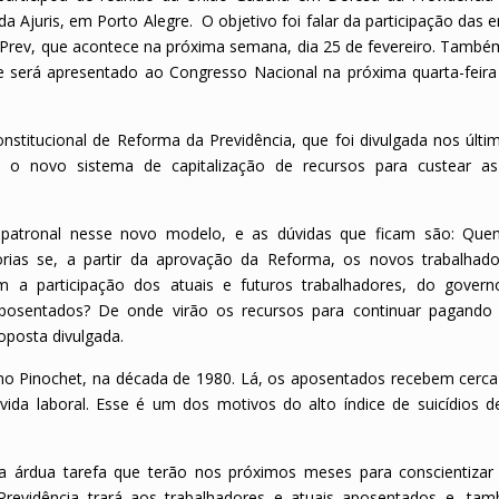
 Ajuris, em Porto Alegre. O objetivo foi falar da participação das 
E-Prev, que acontece na próxima semana, dia 25 de fevereiro. També
 será apresentado ao Congresso Nacional na próxima quarta-feira 
titucional de Reforma da Previdência, que foi divulgada nos últim
o novo sistema de capitalização de recursos para custear as
 patronal nesse novo modelo, e as dúvidas que ficam são: Que
dorias se, a partir da aprovação da Reforma, os novos trabalhado
em a participação dos atuais e futuros trabalhadores, do gover
aposentados? De onde virão os recursos para continuar pagando
oposta divulgada.
rno Pinochet, na década de 1980. Lá, os aposentados recebem cerca
ida laboral. Esse é um dos motivos do alto índice de suicídios d
da árdua tarefa que terão nos próximos meses para conscientizar
revidência trará aos trabalhadores e atuais aposentados e, ta