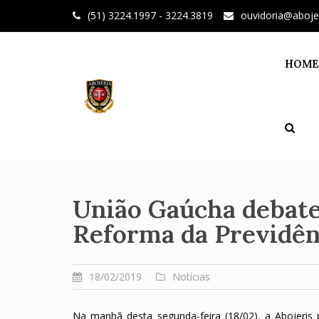
Skip
(51) 3224.1997 - 3224.3819
ouvidoria@aboje
to
content
HOME
União Gaúcha debate
Reforma da Previdên
18/02/2019
Notícias
Na manhã desta segunda-feira (18/02), a Abojeris