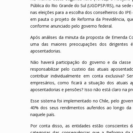
Pública do Rio Grande do Sul (UGDPSP/RS), na sede da
nas eleições para a escolha dos conselheiros do IP
em pauta o projeto de Reforma da Previdência, que
conforme anunciado pelo governo federal.
Após análises da minuta da proposta de Emenda Cons
uma das maiores preocupações dos dirigentes é 
aposentadorias.
Não haverá participação do governo e da classe
responsabilizar pelo custeio das atuais aposenta
contribuir individualmente em conta exclusiva? S
empresários, como ficará a situação dos atuais 
aposentadorias e pensões? Isso não está claro na pr
Esse sistema foi implementado no Chile, pelo gove
40% dos seus rendimentos auferidos ao longo da v
naquele país.
Por conta disso, as entidades estão conscientes 
categorias das consequências que a Reforma da P