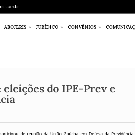
ris.com.br
ABOJERIS
JURÍDICO
CONVÊNIOS
COMUNICA
 eleições do IPE-Prev e
cia
 participou de reunião da União Gaúcha em Defesa da Previdência 