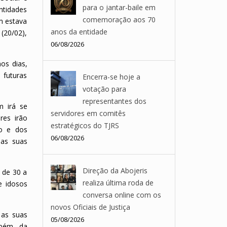
para o jantar-baile em
entidades
comemoração aos 70
m estava
anos da entidade
(20/02),
06/08/2026
os dias,
 futuras
Encerra-se hoje a
votação para
representantes dos
m irá se
servidores em comitês
res irão
estratégicos do TJRS
no e dos
06/08/2026
 as suas
Direção da Abojeris
 de 30 a
realiza última roda de
e idosos
conversa online com os
novos Oficiais de Justiça
 as suas
05/08/2026
mbém, da