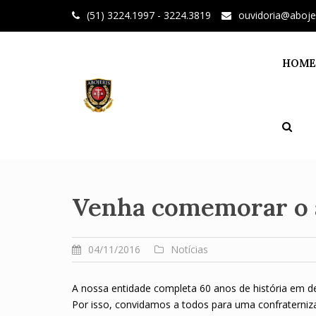
Skip
(51) 3224.1997 - 3224.3819
ouvidoria@aboje
to
content
HOME
Venha comemorar o 
04/11/2016
Notícias
A nossa entidade completa 60 anos de história em d
Por isso, convidamos a todos para uma confraterniza