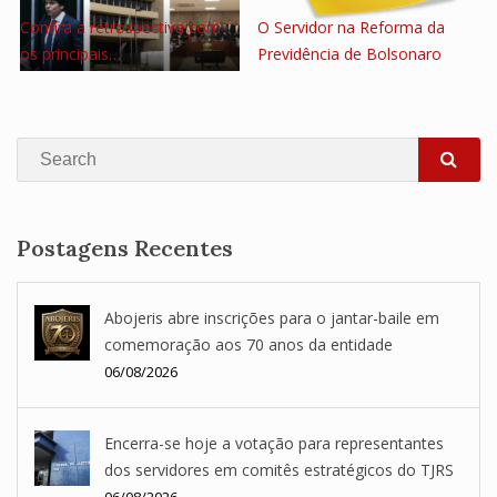
Confira a retrospectiva com
O Servidor na Reforma da
os principais…
Previdência de Bolsonaro
Search
SEA
Postagens Recentes
Abojeris abre inscrições para o jantar-baile em
comemoração aos 70 anos da entidade
06/08/2026
Encerra-se hoje a votação para representantes
dos servidores em comitês estratégicos do TJRS
06/08/2026