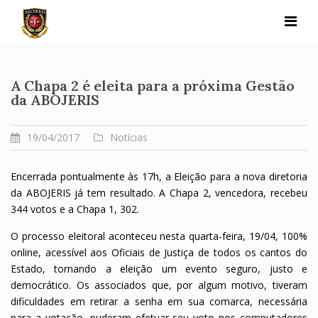
Skip
to
content
A Chapa 2 é eleita para a próxima Gestão
da ABOJERIS
19/04/2017
Notícias
Encerrada pontualmente às 17h, a Eleição para a nova diretoria
da ABOJERIS já tem resultado. A Chapa 2, vencedora, recebeu
344 votos e a Chapa 1, 302.
O processo eleitoral aconteceu nesta quarta-feira, 19/04, 100%
online, acessível aos Oficiais de Justiça de todos os cantos do
Estado, tornando a eleição um evento seguro, justo e
democrático. Os associados que, por algum motivo, tiveram
dificuldades em retirar a senha em sua comarca, necessária
para a votação, puderam efetuar seu voto nos computadores