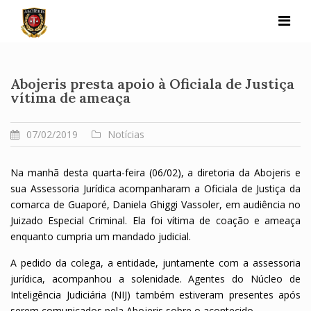
Skip
to
content
Abojeris presta apoio à Oficiala de Justiça
vítima de ameaça
07/02/2019
Notícias
Na manhã desta quarta-feira (06/02), a diretoria da Abojeris e
sua Assessoria Jurídica acompanharam a Oficiala de Justiça da
comarca de Guaporé, Daniela Ghiggi Vassoler, em audiência no
Juizado Especial Criminal. Ela foi vítima de coação e ameaça
enquanto cumpria um mandado judicial.
A pedido da colega, a entidade, juntamente com a assessoria
jurídica, acompanhou a solenidade. Agentes do Núcleo de
Inteligência Judiciária (NIJ) também estiveram presentes após
serem comunicados pela Abojeris sobre o acontecido.