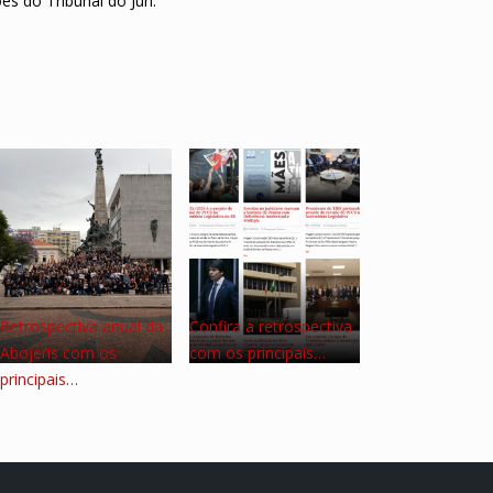
s do Tribunal do Júri.
Retrospectiva anual da
Confira a retrospectiva
Abojeris com os
com os principais…
principais…