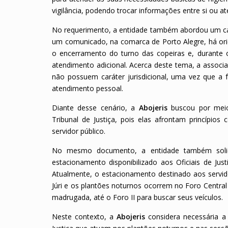
vigilância, podendo trocar informações entre si ou 
No requerimento, a entidade também abordou um c
um comunicado, na comarca de Porto Alegre, há orie
o encerramento do turno das copeiras e, durante os
atendimento adicional. Acerca deste tema, a associaç
não possuem caráter jurisdicional, uma vez que a f
atendimento pessoal.
Diante desse cenário, a
Abojeris
buscou por meio
Tribunal de Justiça, pois elas afrontam princípio
servidor público.
No mesmo documento, a entidade também solici
estacionamento disponibilizado aos Oficiais de Jus
Atualmente, o estacionamento destinado aos servido
Júri e os plantões noturnos ocorrem no Foro Central I
madrugada, até o Foro II para buscar seus veículos.
Neste contexto, a
Abojeris
considera necessária a 