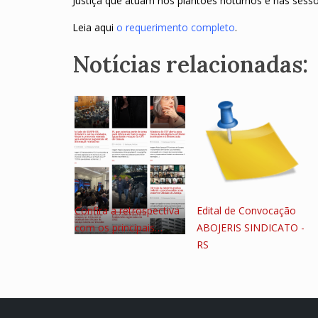
Justiça que atuam nos plantões noturnos e nas sessõe
Leia aqui
o requerimento completo
.
Notícias relacionadas:
Confira a retrospectiva
Edital de Convocação
com os principais…
ABOJERIS SINDICATO -
RS