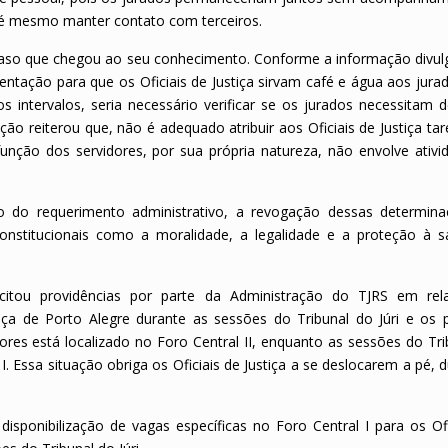
até mesmo manter contato com terceiros.
aso que chegou ao seu conhecimento. Conforme a informação divu
ntação para que os Oficiais de Justiça sirvam café e água aos jura
 intervalos, seria necessário verificar se os jurados necessitam 
ão reiterou que, não é adequado atribuir aos Oficiais de Justiça ta
unção dos servidores, por sua própria natureza, não envolve ativi
 do requerimento administrativo, a revogação dessas determin
s constitucionais como a moralidade, a legalidade e a proteção à 
tou providências por parte da Administração do TJRS em rel
tiça de Porto Alegre durante as sessões do Tribunal do Júri e os p
res está localizado no Foro Central II, enquanto as sessões do Tri
. Essa situação obriga os Oficiais de Justiça a se deslocarem a pé, 
disponibilização de vagas específicas no Foro Central I para os Ofi