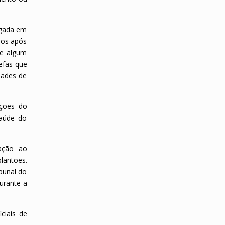
lgada em
dos após
de algum
refas que
dades de
ações do
saúde do
ação ao
lantões.
bunal do
durante a
ciais de