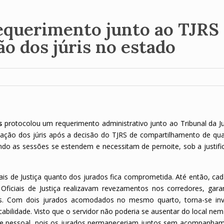
requerimento junto ao TJRS
ão dos júris no estado
is
protocolou um requerimento administrativo junto ao Tribunal da Ju
tuação dos júris após a decisão do TJRS de compartilhamento de qu
uando as sessões se estendem e necessitam de pernoite, sob a justifi
is de Justiça quanto dos jurados fica comprometida. Até então, cad
Oficiais de Justiça realizavam revezamentos nos corredores, gara
es. Com dois jurados acomodados no mesmo quarto, torna-se inv
icabilidade. Visto que o servidor não poderia se ausentar do local 
iene pessoal, pois os jurados permaneceriam juntos sem acompanha