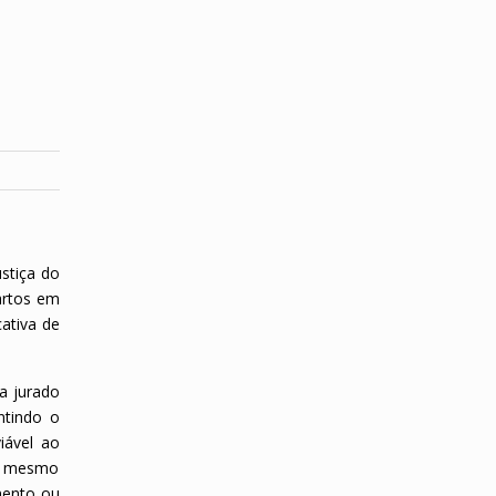
stiça do
artos em
cativa de
a jurado
ntindo o
iável ao
nem mesmo
mento ou