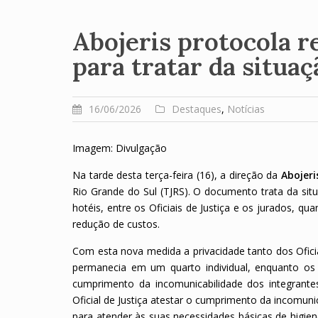
Abojeris protocola 
para tratar da situaç
16/06/2026
Destaques
,
Notícias
Imagem: Divulgação
Na tarde desta terça-feira (16), a direção da
Abojer
Rio Grande do Sul (TJRS). O documento trata da si
hotéis, entre os Oficiais de Justiça e os jurados, q
redução de custos.
Com esta nova medida a privacidade tanto dos Oficia
permanecia em um quarto individual, enquanto os 
cumprimento da incomunicabilidade dos integrant
Oficial de Justiça atestar o cumprimento da incomun
para atender às suas necessidades básicas de hig