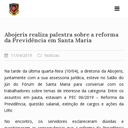
Skip
to
content
Abojeris realiza palestra sobre a reforma
da Previdência em Santa Maria
11/04/2019
Notícias
Na tarde da última quarta-feira (10/04), a diretoria da Abojeris,
juntamente com a sua assessoria jurídica, esteve no Salão do
Júri do Fórum de Santa Maria para conversar com os
trabalhadores sobre temas de interesse da categoria. Entre os
assuntos em pauta, estavam a PEC 06/2019 – Reforma da
Previdência, questão salarial, extinção de cargos e ações da
URV.
No encontro, os servidores esclareceram dúvidas e
questionaram as consequências que a reforma da Previdência