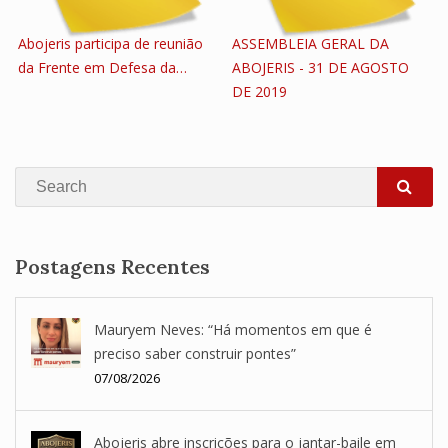
Abojeris participa de reunião
ASSEMBLEIA GERAL DA
da Frente em Defesa da…
ABOJERIS - 31 DE AGOSTO
DE 2019
Search
SEA
Postagens Recentes
Mauryem Neves: “Há momentos em que é
preciso saber construir pontes”
07/08/2026
Abojeris abre inscrições para o jantar-baile em