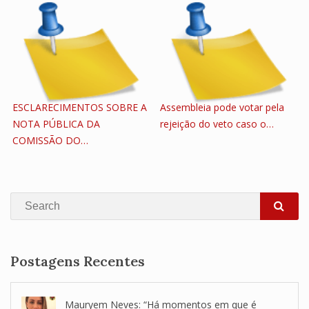
ESCLARECIMENTOS SOBRE A
Assembleia pode votar pela
NOTA PÚBLICA DA
rejeição do veto caso o…
COMISSÃO DO…
Search
SEA
Postagens Recentes
Mauryem Neves: “Há momentos em que é