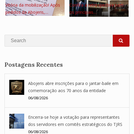
Vitória da mobilização! Após
Confira a retrospectiva com
pedidos da Abojeris,…
os principais…
Search
SEA
Postagens Recentes
Abojeris abre inscrições para o jantar-baile em
comemoração aos 70 anos da entidade
06/08/2026
Encerra-se hoje a votação para representantes
dos servidores em comitês estratégicos do TJRS
06/08/2026