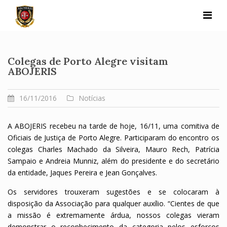
Skip
to
content
Colegas de Porto Alegre visitam
ABOJERIS
16/11/2016
Notícias
A ABOJERIS recebeu na tarde de hoje, 16/11, uma comitiva de
Oficiais de Justiça de Porto Alegre. Participaram do encontro os
colegas Charles Machado da Silveira, Mauro Rech, Patrícia
Sampaio e Andreia Munniz, além do presidente e do secretário
da entidade, Jaques Pereira e Jean Gonçalves.
Os servidores trouxeram sugestões e se colocaram à
disposição da Associação para qualquer auxílio. “Cientes de que
a missão é extremamente árdua, nossos colegas vieram
demonstrar o reconhecimento da categoria pelos esforços