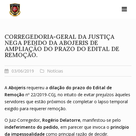
Skip
to
content
CORREGEDORIA-GERAL DA JUSTIÇA
NEGA PEDIDO DA ABOJERIS DE
AMPLIAÇÃO DO PRAZO DO EDITAL DE
REMOÇÃO.
03/06/2019
Notícias
A
Abojeris
requereu a
dilação do prazo do Edital de
Remoção
nº 22/2019-CGJ, no intuito de evitar prejuízos àqueles
servidores que estão próximos de completar o lapso temporal
exigido para requerer remoção.
O Juiz-Corregedor,
Rogério Delatorre
, manifestou-se pelo
indeferimento do pedido
, em parecer que invoca o
princípio
da impessoalidade
como principal razão de decidir.