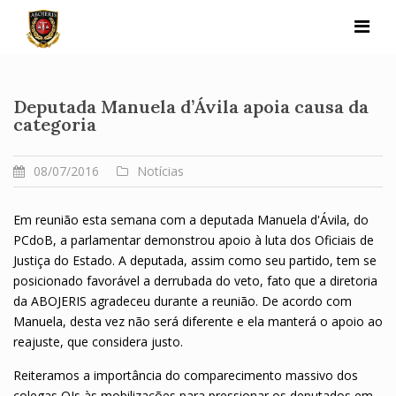
Skip
to
content
Deputada Manuela d’Ávila apoia causa da
categoria
08/07/2016
Notícias
Em reunião esta semana com a deputada Manuela d'Ávila, do
PCdoB, a parlamentar demonstrou apoio à luta dos Oficiais de
Justiça do Estado. A deputada, assim como seu partido, tem se
posicionado favorável a derrubada do veto, fato que a diretoria
da ABOJERIS agradeceu durante a reunião. De acordo com
Manuela, desta vez não será diferente e ela manterá o apoio ao
reajuste, que considera justo.
Reiteramos a importância do comparecimento massivo dos
colegas OJs às mobilizações para pressionar os deputados em