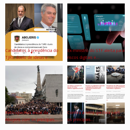
Candidatos à presidência do
Ex-ministro do STF alerta para
TJRS: duelo de ideias e…
riscos digitais e…
Retrospectiva anual da
Confira a retrospectiva com
Abojeris com os principais…
os principais…