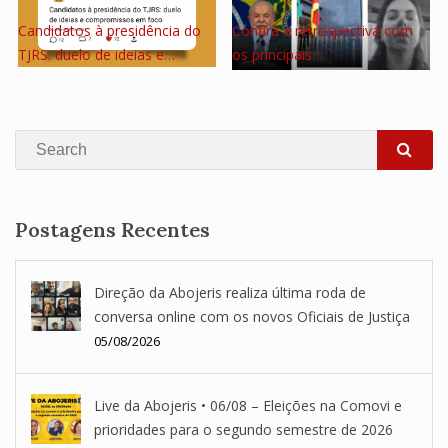
Candidatos à presidência do
Confira a retrospectiva com
TJRS: duelo de ideias e…
os principais…
Search
SEA
Postagens Recentes
Direção da Abojeris realiza última roda de
conversa online com os novos Oficiais de Justiça
05/08/2026
Live da Abojeris • 06/08 – Eleições na Comovi e
prioridades para o segundo semestre de 2026