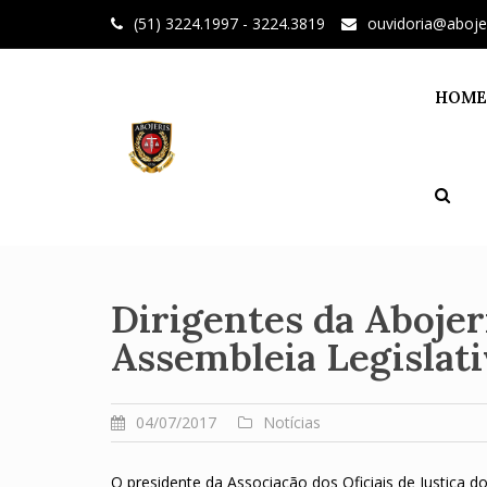
Skip
(51) 3224.1997 - 3224.3819
ouvidoria@aboje
to
content
HOME
Dirigentes da Aboje
Assembleia Legislati
04/07/2017
Notícias
O presidente da Associação dos Oficiais de Justiça do