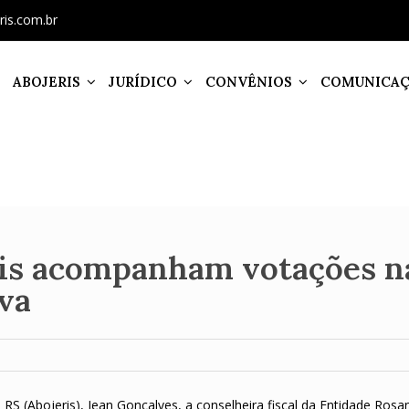
ris.com.br
ABOJERIS
JURÍDICO
CONVÊNIOS
COMUNICA
ris acompanham votações n
va
 RS (Abojeris), Jean Gonçalves, a conselheira fiscal da Entidade Rosa