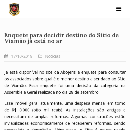
Skip
to
content
Enquete para decidir destino do Sítio de
Viamão já está no ar
17/10/2018
Notícias
Já está disponível no site da Abojeris a enquete para consultar
os associados sobre qual é o melhor destino a ser dado ao Sítio
de Viamão. Essa enquete foi uma decisão da categoria na
Assembleia Geral realizada no dia 28 de setembro.
Esse imóvel gera, atualmente, uma despesa mensal em torno
de R$ 8.000 (oito mil reais). As instalações são antigas e
necessitam de amplas reformas. Algumas construções estão
inviabilizadas economicamente de receberem reformas, sendo
necessária a demolição. Além disso, o Sítio é pouco usado