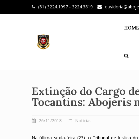
Skip
(51) 3224.1997 - 3224.3819
ouvidoria@aboje
to
content
HOME
Extinção do Cargo de 
Tocantins: Abojeris 
26/11/2018
Notícias
Na última sexta-feira (23), o Tribunal de Justiça 