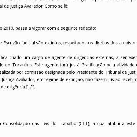
l de Justiça Avaliador. Como se lê:
 de 2010, passa a vigorar com a seguinte redação:
de Escrivão Judicial são extintos, respeitados os direitos dos atuais 
r fica criado um cargo de agente de diligências externas, a ser exe
do do Tocantins. Este agente fará jus à Gratificação pela atividade 
realizada por comissão designada pelo Presidente do Tribunal de Justi
e Justiça Avaliador, em regime de extinção, não fazem jus ao recebi
e diligência […]”.
a Consolidação das Leis do Trabalho (CLT), a qual atribui a este 