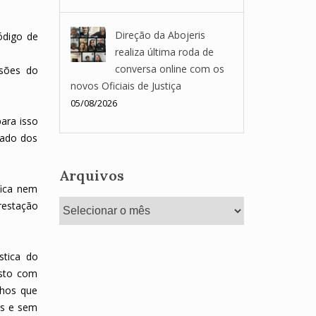
Direção da Abojeris
ódigo de
realiza última roda de
conversa online com os
ssões do
novos Oficiais de Justiça
05/08/2026
para isso
nado dos
Arquivos
fica nem
Arquivos
restação
stica do
asto com
lhos que
os e sem