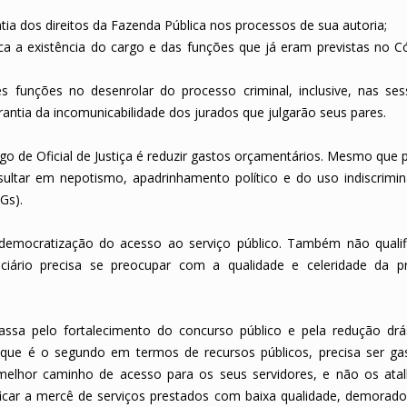
tia dos direitos da Fazenda Pública nos processos de sua autoria;
ica a existência do cargo e das funções que já eram previstas no C
 funções no desenrolar do processo criminal, inclusive, nas se
arantia da incomunicabilidade dos jurados que julgarão seus pares.
rgo de Oficial de Justiça é reduzir gastos orçamentários. Mesmo que 
esultar em nepotismo, apadrinhamento político e do uso indiscrimi
Gs).
 democratização do acesso ao serviço público. Também não quali
iciário precisa se preocupar com a qualidade e celeridade da p
ssa pelo fortalecimento do concurso público e pela redução drá
 que é o segundo em termos de recursos públicos, precisa ser g
o melhor caminho de acesso para os seus servidores, e não os ata
icar a mercê de serviços prestados com baixa qualidade, demorad