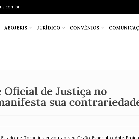
ris.com.br
ABOJERIS
JURÍDICO
CONVÊNIOS
COMUNICA
Oficial de Justiça no
manifesta sua contrariedad
do Estado de Tocantins enviou ao seu Órgão Especial o Ante-Projet