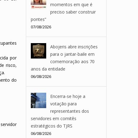
momentos em que é
preciso saber construir
pontes”
07/08/2026
ocupantes
Abojeris abre inscrições
para o jantar-baile em
rcida por
comemoração aos 70
de risco,
anos da entidade
ça.
06/08/2026
mento do
Encerra-se hoje a
votação para
representantes dos
servidores em comitês
servidor
estratégicos do TJRS
06/08/2026