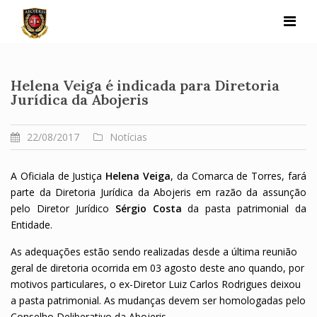
Skip
to
content
Helena Veiga é indicada para Diretoria
Jurídica da Abojeris
22/08/2017
Notícias
A Oficiala de Justiça
Helena Veiga
, da Comarca de Torres, fará
parte da Diretoria Jurídica da Abojeris em razão da assunção
pelo Diretor Jurídico
Sérgio Costa
da pasta patrimonial da
Entidade.
As adequações estão sendo realizadas desde a última reunião
geral de diretoria ocorrida em 03 agosto deste ano quando, por
motivos particulares, o ex-Diretor Luiz Carlos Rodrigues deixou
a pasta patrimonial. As mudanças devem ser homologadas pelo
Conselho Deliberativo da Abojeris.