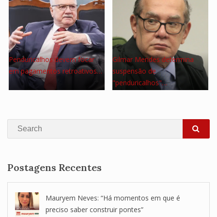
Penduricalhos devem focar
Gilmar Mendes determina
em pagamentos retroativos…
suspensão de
"penduricalhos"…
Search
SEA
Postagens Recentes
Mauryem Neves: “Há momentos em que é
preciso saber construir pontes”