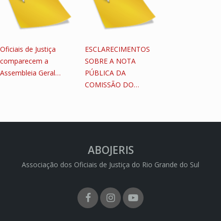
Oficiais de Justiça
ESCLARECIMENTOS
comparecem a
SOBRE A NOTA
Assembleia Geral…
PÚBLICA DA
COMISSÃO DO…
ABOJERIS
Associação dos Oficiais de Justiça do Rio Grande do Sul
Facebook
Instagram
Youtube