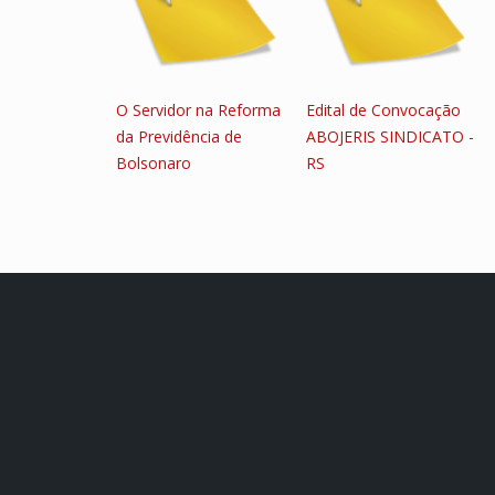
O Servidor na Reforma
Edital de Convocação
da Previdência de
ABOJERIS SINDICATO -
Bolsonaro
RS