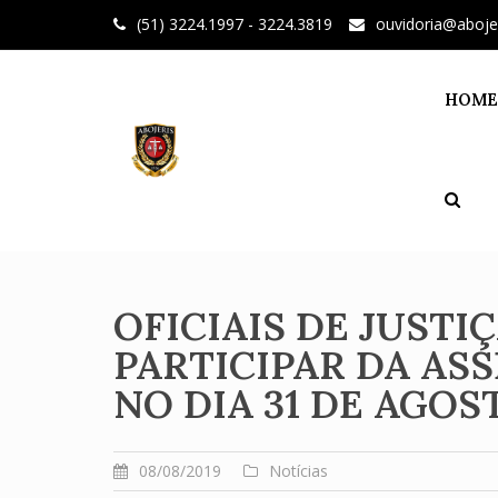
Skip
(51) 3224.1997 - 3224.3819
ouvidoria@aboje
to
content
HOME
OFICIAIS DE JUSTI
PARTICIPAR DA AS
NO DIA 31 DE AGOS
08/08/2019
Notícias